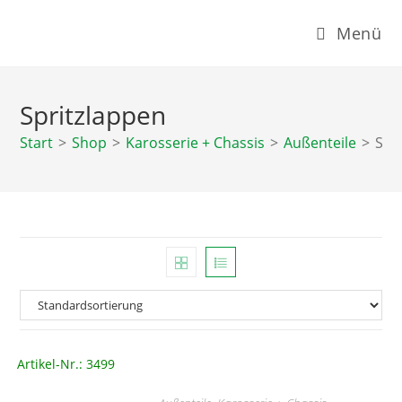
Zum
Menü
Inhalt
springen
Spritzlappen
Start
>
Shop
>
Karosserie + Chassis
>
Außenteile
>
Spr
Artikel-Nr.: 3499