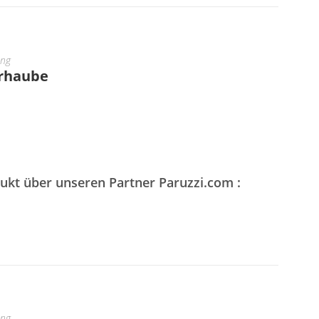
ung
erhaube
dukt über unseren Partner Paruzzi.com :
ung