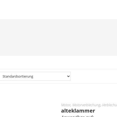
Motor
,
Motorverblechung
,
Verblech
alteklammer