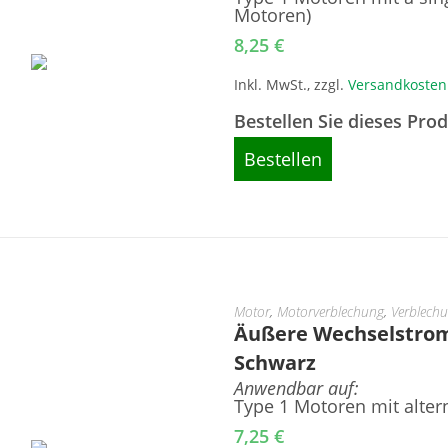
Motoren)
8,25
€
Inkl. MwSt., zzgl.
Versandkosten
Bestellen Sie dieses Pro
Bestellen
Motor
,
Motorverblechung
,
Verblech
Äußere Wechselstrom
Schwarz
Anwendbar auf:
Type 1 Motoren mit alte
7,25
€