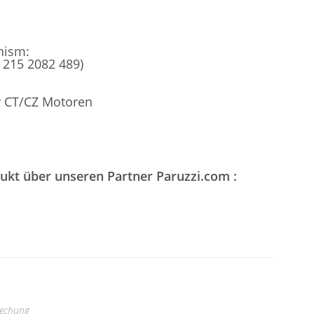
nism:
N 215 2082 489)
er CT/CZ Motoren
dukt über unseren Partner Paruzzi.com :
lechung