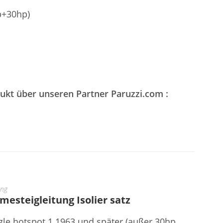
p+30hp)
dukt über unseren Partner Paruzzi.com :
ung
steigleitung Isolier satz
gle hotspot 1.1963 und später (außer 30hp