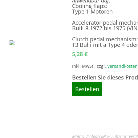
Anwendbar auf:
Cooling flaps:
Type 1 Motoren
Accelerator pedal mecha
Bulli 8.1972 bis 1975 (VI
Clutch pedal mechanism:
T3 Bulli mit a Type 4 od
5,28
€
Inkl. MwSt., zzgl.
Versandkosten
Bestellen Sie dieses Pro
Bestellen
Motor
,
Ventildeckel & Zubehör
,
Verb