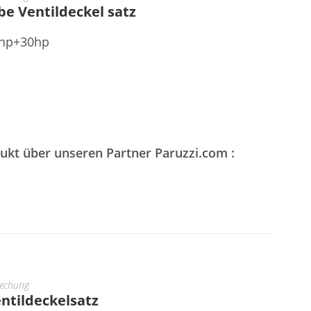
e Ventildeckel satz
5hp+30hp
dukt über unseren Partner Paruzzi.com :
lechung
ntildeckelsatz