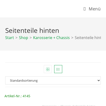
Zum
Menü
Inhalt
springen
Seitenteile hinten
Start
>
Shop
>
Karosserie + Chassis
>
Seitenteile hinte
Artikel-Nr.: 4145