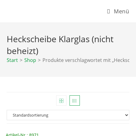
Zum
Menü
Inhalt
springen
Heckscheibe Klarglas (nicht
beheizt)
Start
>
Shop
>
Produkte verschlagwortet mit „Heckscheib
Artikel-Nr.: 8971