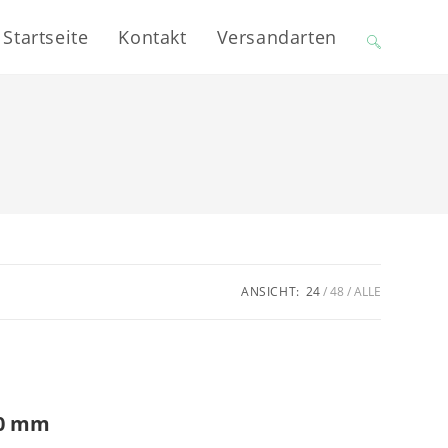
Startseite
Kontakt
Versandarten
Website-
Suche
umschalten
ANSICHT:
24
48
ALLE
00 mm