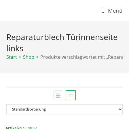
Zum
Menü
Inhalt
springen
Reparaturblech Türinnenseite
links
Start
>
Shop
>
Produkte verschlagwortet mit „Reparatur
Artikel-Nr.: 4837