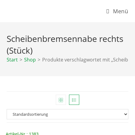
Zum
Menü
Inhalt
springen
Scheibenbremsennabe rechts
(Stück)
Start
>
Shop
>
Produkte verschlagwortet mit „Scheiben
Artikel-Nr.: 1383