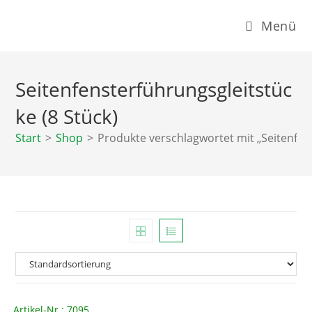
Zum
Menü
Inhalt
springen
Seitenfensterführungsgleitstüc
ke (8 Stück)
Start
>
Shop
>
Produkte verschlagwortet mit „Seitenfens
Artikel-Nr.: 7095