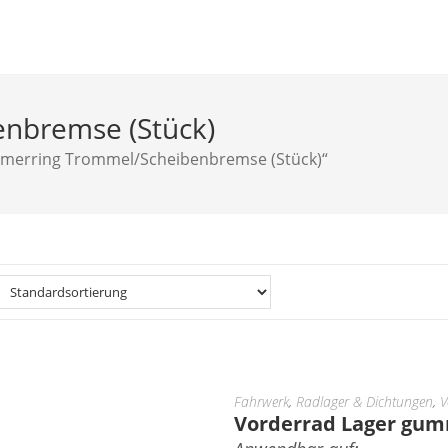
nbremse (Stück)
mmerring Trommel/Scheibenbremse (Stück)“
Fahrwerk
,
Radlager & Dichtungen
,
V
Vorderrad Lager gu