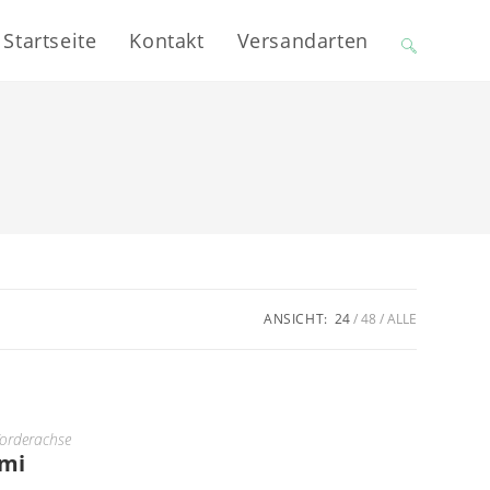
Startseite
Kontakt
Versandarten
Website-
Suche
umschalten
ANSICHT:
24
48
ALLE
orderachse
mmi