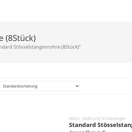
 (8Stück)
ndard Stösselstangenrohre (8Stück)“
Motor
,
Stößel und Schubstangen
Standard Stösselstan