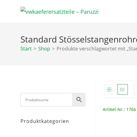
Zum
Inhalt
springen
Standard Stösselstangenrohre
Start
>
Shop
>
Produkte verschlagwortet mit „Sta
Artikel-Nr.: 1766
Produktkategorien