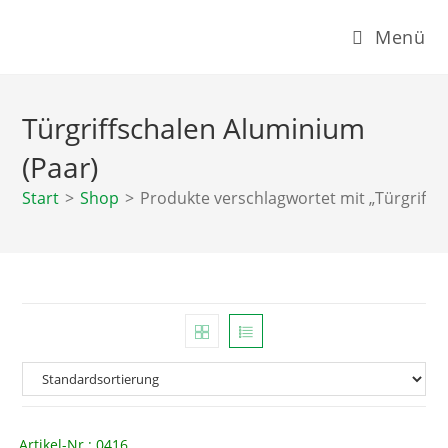
Zum
Menü
Inhalt
springen
Türgriffschalen Aluminium
(Paar)
Start
>
Shop
>
Produkte verschlagwortet mit „Türgriffs
Artikel-Nr.: 0416